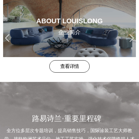
品
牌
ABOUT LOUISLONG
形
企业简介
象
企
查看详情
业
荣
誉
路易诗兰·重要里程碑
新
全方位多层次专题培训，提高销售技巧，国际涂装工艺大师教
学，接轨欧洲艺术品位，施工工艺实操，强化技术保障终端人才