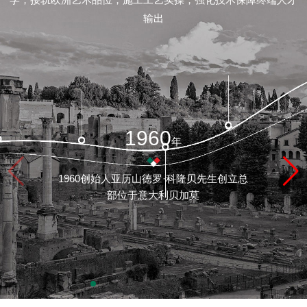
闻
输出
资
讯
联
1960
年
系
1960创始人亚历山德罗·科隆贝先生创立总
我
部位于意大利贝加莫
们
品
牌