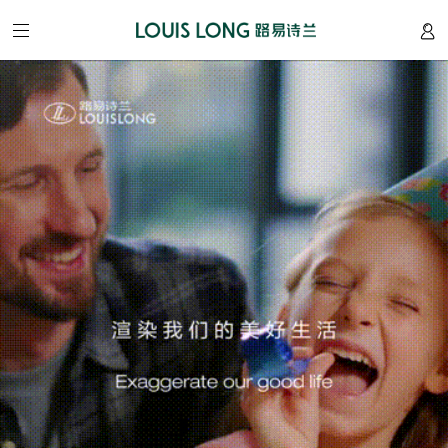
网
站
首
页
关
于
我
们