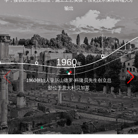
闻
输出
资
讯
联
1960
年
系
1960创始人亚历山德罗·科隆贝先生创立总
我
部位于意大利贝加莫
们
品
牌