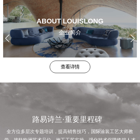
品
牌
ABOUT LOUISLONG
形
企业简介
象
企
查看详情
业
荣
誉
路易诗兰·重要里程碑
新
全方位多层次专题培训，提高销售技巧，国际涂装工艺大师教
学，接轨欧洲艺术品位，施工工艺实操，强化技术保障终端人才