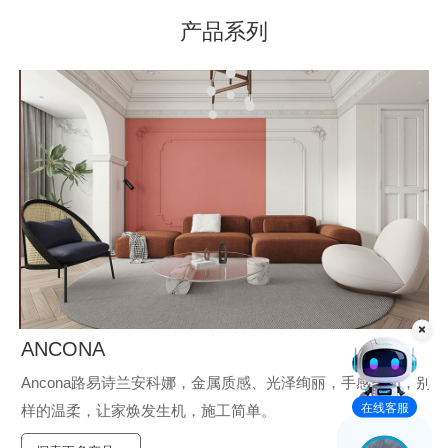
产品系列
质
保
ANCONA
V
彩鲜
Ancona路易诗兰安科娜，金属质感、光泽绚丽，手感柔和，别
V
在线客服
样的温柔，让家焕发生机，施工简单。
料