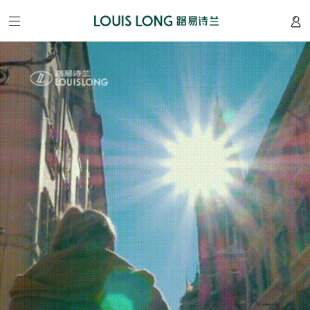
网
站
首
页
关
于
我
们