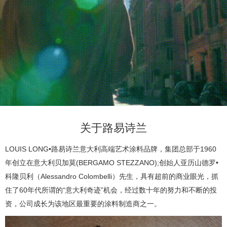
产
品
中
心
视
关于路易诗兰
频
LOUIS LONG•路易诗兰意大利高端艺术涂料品牌，集团总部于1960
年创立在意大利贝加莫(BERGAMO STEZZANO);创始人亚历山德罗•
中
科隆贝利（Alessandro Colombelli）先生，具有超前的商业眼光，抓
住了60年代所谓的“意大利奇迹”机会，经过数十年的努力和不断的投
心
资，公司成长为该地区最重要的涂料制造商之一。