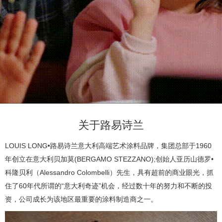
产
品
中
心
视
关于路易诗兰
频
LOUIS LONG•路易诗兰意大利高端艺术涂料品牌，集团总部于1960
年创立在意大利贝加莫(BERGAMO STEZZANO);创始人亚历山德罗•
中
科隆贝利（Alessandro Colombelli）先生，具有超前的商业眼光，抓
住了60年代所谓的“意大利奇迹”机会，经过数十年的努力和不断的投
心
资，公司成长为该地区最重要的涂料制造商之一。