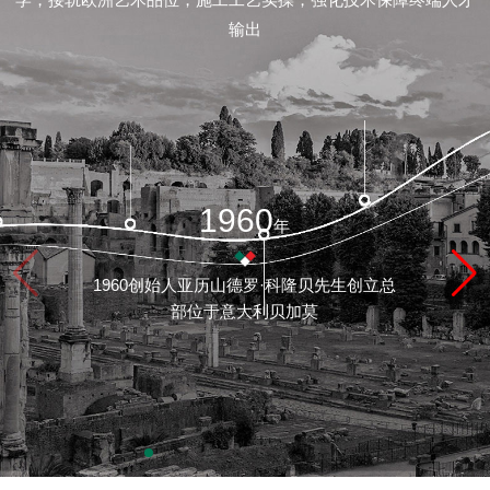
闻
输出
资
讯
联
1960
年
系
1960创始人亚历山德罗·科隆贝先生创立总
我
部位于意大利贝加莫
们
品
牌