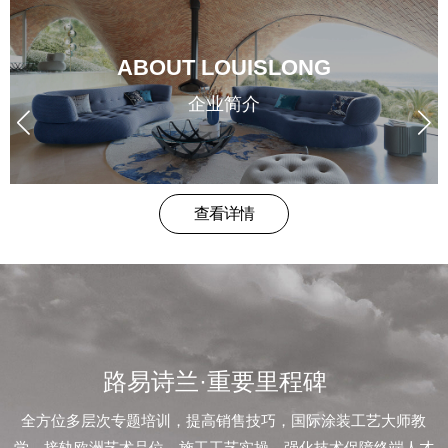
品
牌
ABOUT LOUISLONG
形
企业简介
象
企
查看详情
业
荣
誉
路易诗兰·重要里程碑
新
全方位多层次专题培训，提高销售技巧，国际涂装工艺大师教
学，接轨欧洲艺术品位，施工工艺实操，强化技术保障终端人才