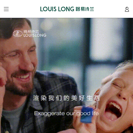
网
站
首
页
关
于
我
们