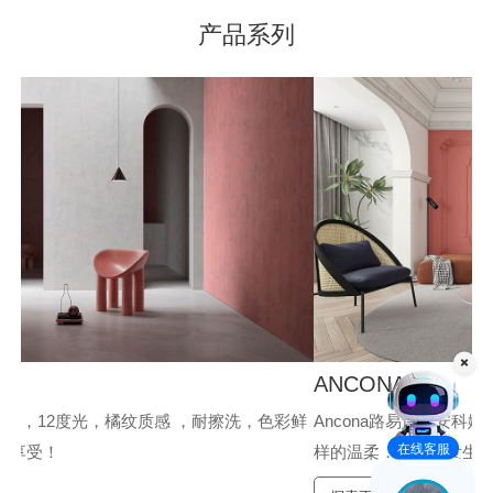
产品系列
质
保
ANCONA
V
彩鲜
Ancona路易诗兰安科娜，金属质感、光泽绚丽，手感柔和，别
V
在线客服
样的温柔，让家焕发生机，施工简单。
料