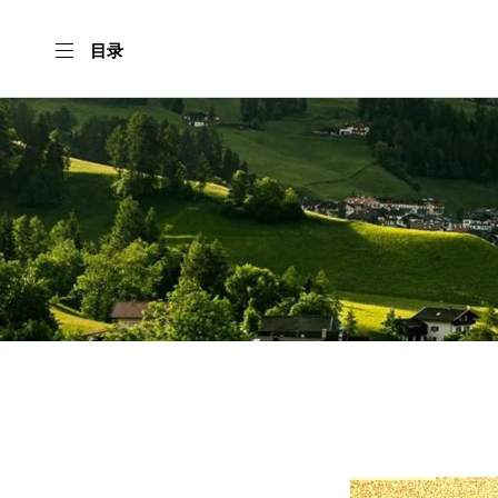
目录
首
页
我
们
产
品
形
象