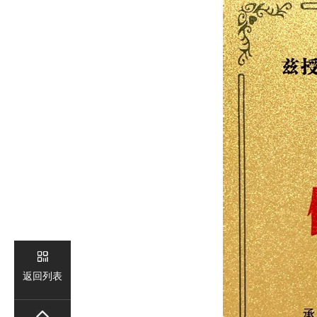
荣
誉
新
闻
视
频
联
返回列表
系