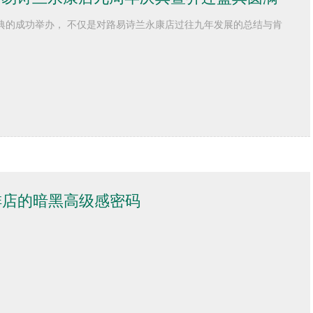
典的成功举办， 不仅是对路易诗兰永康店过往九年发展的总结与肯
 咖啡店的暗黑高级感密码