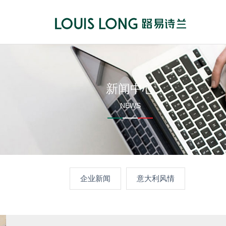
新闻中心
NEWS
企业新闻
意大利风情