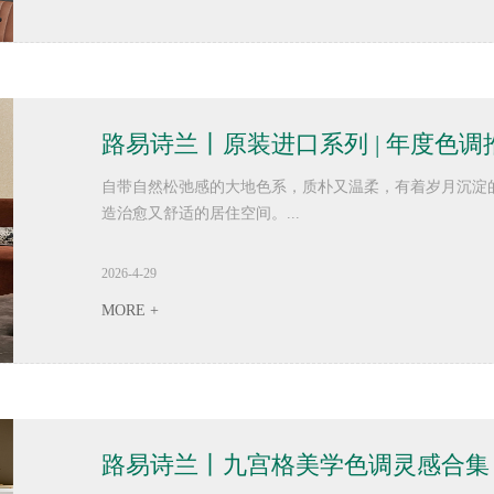
路易诗兰丨原装进口系列 | 年度色调
自带自然松弛感的大地色系，质朴又温柔，有着岁月沉淀
造治愈又舒适的居住空间。...
2026-4-29
MORE +
路易诗兰丨九宫格美学色调灵感合集