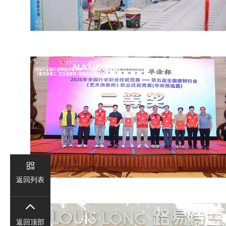
返回列表
返回顶部